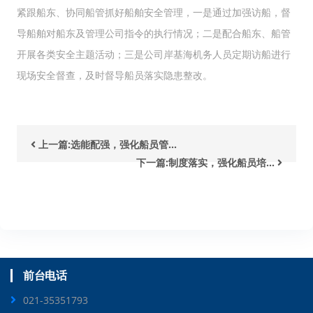
紧跟船东、协同船管抓好船舶安全管理，一是通过加强访船，督
导船舶对船东及管理公司指令的执行情况；二是配合船东、船管
开展各类安全主题活动；三是公司岸基海机务人员定期访船进行
现场安全督查，及时督导船员落实隐患整改。
上一篇:选能配强，强化船员管...
下一篇:制度落实，强化船员培...
前台电话
021-35351793