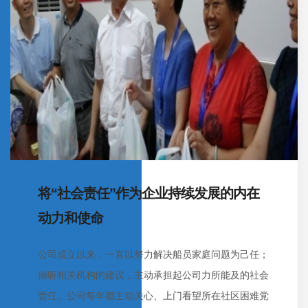
向着新的目标再进发！踏上新的起点，新的征程，勇攀
一流新高峰！
犹如一支乐队，需要强有力的指挥与乐手的同心与和
谐，才能展现余音绕梁的华章。
将“社会责任”作为企业持续发展的内在
动力和使命
公司成立以来，一直以努力解决船员家庭问题为己任；
支部建在船上。以党建为引领，向“标准”看齐、向“规
倾听相关机构的建议，主动承担起公司力所能及的社会
范”靠拢、勇于争创一流。船舶党支部将党员的先锋模
责任。公司每年都主动关心、上门看望所在社区困难党
范作用挺在前，积聚团结向上、勤奋高效的正能量，带