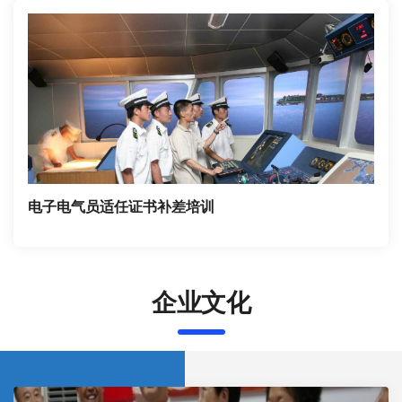
劈波斩浪，青春作伴！多少次披星戴月，多少次辛勤付
出，换来了丰硕的果实！船东、船管和船员公司及北外
滩街道领导的关怀，温暖了神华516轮的每一位船员；
过去的一年，一项项荣誉、一块块奖牌，更激励、鞭策
着我们奋进前行！
电子电气员适任证书补差培训
企业文化
2018年，永不止步的神华516轮，又在船队的标杆上，