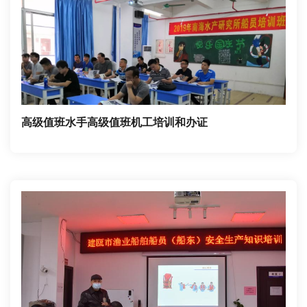
一切从这里开始！踏上神圣威武的驾驶甲板，走进端庄
大气的驾驶室，我在这里展开了与大海作伴、与神华中
海航运共命运的人生梦想！
高级值班水手高级值班机工培训和办证
干净整洁的船员内务，展现的是航运公司半军事化管理
下的素养！
现代、稳重的船员舱室，每一个角落里都有我抹不掉的
回忆！