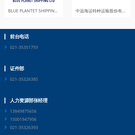
的开展，丰富了船员的海上生活，也成了船舶文化的一
中远海运特种运输股份有限公司
BLUE PLANTET SHIPPING LTD
道风景线。
前台电话
021-35351793
证件部
021-35326385
人力资源部张经理
13849875656
15001947956
在神华516轮这个小家庭，值得骄傲的是这里不锈之
021-35326393
光，处处闪耀。我经常为身边那些爱岗敬业，无私奉献