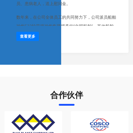
员、患病老人，送上慰问金。
领和推动船员劲往一处使、力往一处发，为船舶安全和
营运效率再添一把柴！
数年来，在公司全体员工的共同努力下，公司派员船舶
神华522轮获得神华集团授予的“文明船舶”、其他船舶
先后获得管理公司授予的“先进党支部”、 “优秀党员”等
查看更多
奖项，数十艘内外贸船舶多次在澳洲、欧美，以及国内
沿海港口获PSC、FSC检查无缺陷通过。公司全体员工
和船员将再接再厉，团结奋进，提升市场竞争力，为国
家“一带一路”、长江经济带以及海运贸易持续发展贡献
创建“学习型、创新型的和谐班组”！
力量！
合作伙伴
神华516轮的海上书屋，作为船员们工余悦读、学习交
流的平台，读书角里的书香的浓厚、学习园地品味的提
高、安全生产知识竞赛、船员乒乓球大赛等一系列活动