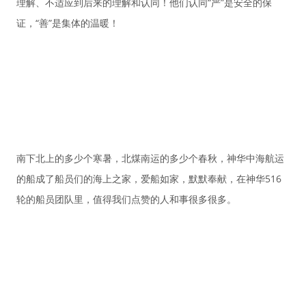
理解、不适应到后来的理解和认同！他们认同“严”是安全的保
证，“善”是集体的温暖！
南下北上的多少个寒暑，北煤南运的多少个春秋，神华中海航运
的船成了船员们的海上之家，爱船如家，默默奉献，在神华516
轮的船员团队里，值得我们点赞的人和事很多很多。