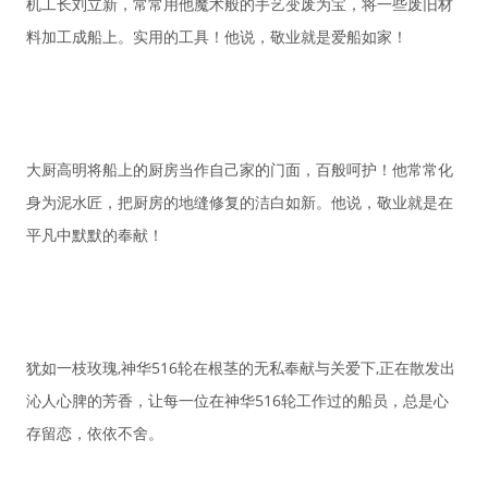
机工长刘立新，常常用他魔术般的手艺变废为宝，将一些废旧材
料加工成船上。实用的工具！他说，敬业就是爱船如家！
大厨高明将船上的厨房当作自己家的门面，百般呵护！他常常化
身为泥水匠，把厨房的地缝修复的洁白如新。他说，敬业就是在
平凡中默默的奉献！
犹如一枝玫瑰,神华516轮在根茎的无私奉献与关爱下,正在散发出
沁人心脾的芳香，让每一位在神华516轮工作过的船员，总是心
存留恋，依依不舍。