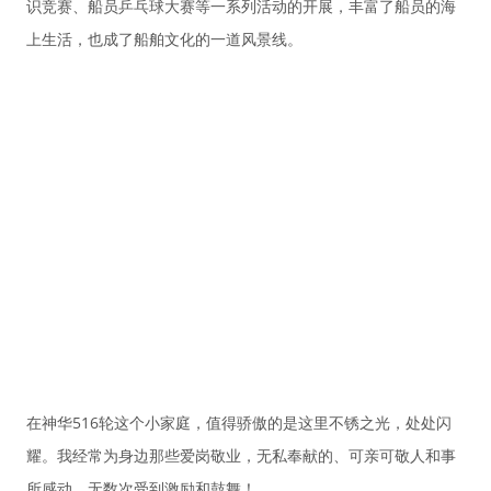
识竞赛、船员乒乓球大赛等一系列活动的开展，丰富了船员的海
上生活，也成了船舶文化的一道风景线。
在神华516轮这个小家庭，值得骄傲的是这里不锈之光，处处闪
耀。我经常为身边那些爱岗敬业，无私奉献的、可亲可敬人和事
所感动，无数次受到激励和鼓舞！