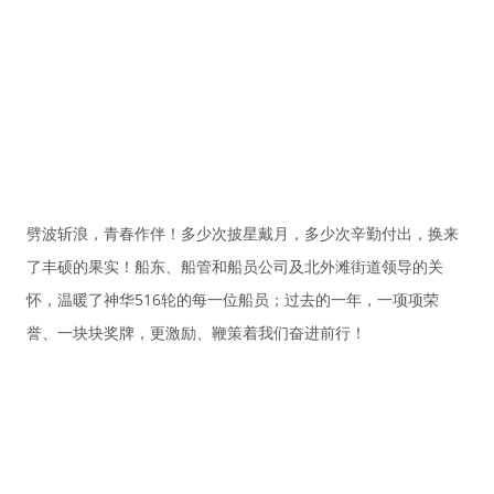
劈波斩浪，青春作伴！多少次披星戴月，多少次辛勤付出，换来
了丰硕的果实！船东、船管和船员公司及北外滩街道领导的关
怀，温暖了神华516轮的每一位船员；过去的一年，一项项荣
誉、一块块奖牌，更激励、鞭策着我们奋进前行！