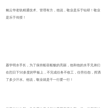
鲍云华老轨精通技术、管理有方，他说，敬业是乐于钻研！敬业
是乐于传授！
聂学明水手长，为了保持船容船貌的亮丽，他和他的水手兄弟们
在烈日下50多度的甲板上，不完成任务不收工，任劳任怨，挥洒
了多少汗水。他说，敬业就是干一行爱一行！