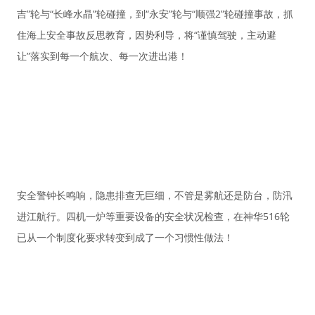
吉”轮与“长峰水晶”轮碰撞，到“永安”轮与“顺强2”轮碰撞事故，抓
住海上安全事故反思教育，因势利导，将“谨慎驾驶，主动避
让”落实到每一个航次、每一次进出港！
安全警钟长鸣响，隐患排查无巨细，不管是雾航还是防台，防汛
进江航行。四机一炉等重要设备的安全状况检查，在神华516轮
已从一个制度化要求转变到成了一个习惯性做法！